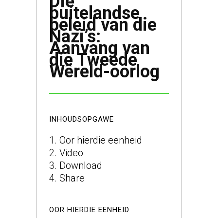
Die
buitelandse
beleid van die
Nazi’s:
Aanvang van
die Tweede
Wêreld-oorlog
INHOUDSOPGAWE
Oor hierdie eenheid
Video
Download
Share
OOR HIERDIE EENHEID