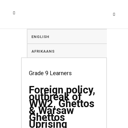
ENGLISH
AFRIKAANS
Grade 9 Learners
Foreign policy,
outbreak of
WW2, Ghettos
& Warsaw
Ghettos
Uprising