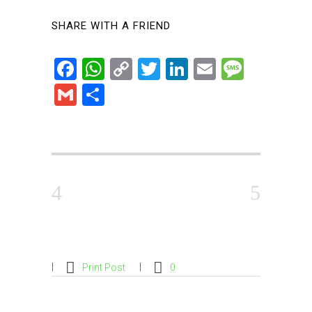
SHARE WITH A FRIEND
Facebook
WhatsApp
Copy
Twitter
LinkedIn
Email
Messa
Link
Gmail
Share
Print Post
0